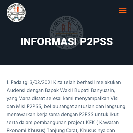
S
S
Menu
k
k
Main
i
i
navigation
P2PSS
PERKUMPULAN PEKERJA PROYEK SUMATERA
p
p
t
t
INFORMASI P2PSS
o
o
p
c
r
o
i
n
m
t
1. Pada tgl 3/03/2021 Kita telah berhasil melakukan
a
e
Audensi dengan Bapak Wakil Bupati Banyuasin,
r
n
yang Mana disaat selesai kami menyampaikan Visi
y
t
dan Misi P2PSS, beliau sangat antusian dan langsung
n
menawarkan kerja sama dengan P2PSS untuk ikut
a
serta dalam pembangunan project KEK ( Kawasan
v
Ekonomi Khusus) Tanjung Carat, Khusus nya dan
i