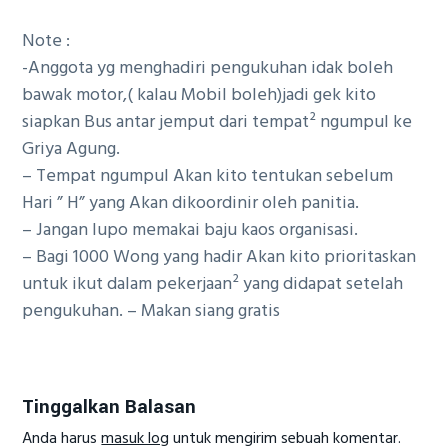
Note :
-Anggota yg menghadiri pengukuhan idak boleh
bawak motor,( kalau Mobil boleh)jadi gek kito
siapkan Bus antar jemput dari tempat² ngumpul ke
Griya Agung.
– Tempat ngumpul Akan kito tentukan sebelum
Hari ” H” yang Akan dikoordinir oleh panitia.
– Jangan lupo memakai baju kaos organisasi.
– Bagi 1000 Wong yang hadir Akan kito prioritaskan
untuk ikut dalam pekerjaan² yang didapat setelah
pengukuhan. – Makan siang gratis
Reader
Interactions
Tinggalkan Balasan
Anda harus
masuk log
untuk mengirim sebuah komentar.