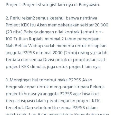
Project- Project strategist lain nya di Banyuasin.
g
a
2. Perlu rekan2 semua ketahui bahwa nantinya
t
Project KEK Itu Akan mempekerjakan sekitar 20.000
i
(20 ribu) Pekerja dengan nilai kontrak fantastic +-
o
100 Trilliun Rupiah, minimal 2 tahun pengerjaan.
n
Nah Beliau Wabup sudah meminta untuk disiapkan
anggota P2PSS minimal 2000 (2ribu) orang yg sudah
terdata dari semua Divisi untuk di prioritaskan saat
project KEK dimulai, juga untuk project lain nya.
3. Mengingat hal tersebut maka P2PSS Akan
bergerak cepat untuk meng-organisir para Pekerja
project khususnya anggota P2PSS agar bisa ikut
berpartisipasi dalam pembangunan project KEK
tersebut. Dan sebelum Itu semua P2PSS dalam
waktu dekat ini Akan mengadakan Pengukuhan yang