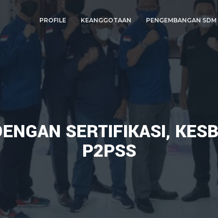
PROFILE
KEANGGOTAAN
PENGEMBANGAN SDM
TERA SELATAN
SEJARAH
INDIVIDU
PELATIHAN &
PENDAFTARA
SERTIFIKASI
VISI & MISI
TIM KAMI
DENGAN SERTIFIKASI, KE
P2PSS